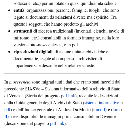
sottoserie, etc.) per un totale di quasi quindicimila schede
entità
: organizzazioni, persone, famiglie, luoghi, che sono
relazioni
legate ai documenti da
diverse ma esplicite. Tra
queste i soggetti che hanno prodotto gli archivi
strumenti di ricerca
tradizionali (inventari, elenchi, tavole di
raffronto, etc.) consultabili in formato immagine, nella loro
versione otto-novecentesca, o in pdf
riproduzioni digitali
, di alcune unità archivistiche e
documentarie, legate al complesso archivistico di
appartenenza e descritte nelle relative schede.
In
moreveneto
sono migrati tutti i dati che erano stati raccolti dal
precedente SIASVe – Sistema informativo dell’Archivio di Stato
di Venezia (Storia del progetto
pdf link
), recepite le descrizioni
della Guida generale degli Archivi di Stato (
sistema informativo
e
pdf
) e dell’Indice generale di Andrea Da Mosto (
tomo I
) e (
tomo
II
), rese disponibili le immagini prima consultabili in Divenire
(descrizione del progetto
pdf link
).